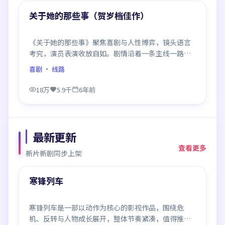
精选
关于她的那些事（贺岁档佳作）
《关于她的那些事》聚焦喜剧与人性博弈，镜头语言
考究，演员表演收放自如。剧情沿着一条主线一路反
转，每次揭晓都重塑前情认知，悬念感拉满。
喜剧
· 线路
18万
5.9千
6年前
最新更新
查看更多
新片新剧同步上架
99:35
最新
寒锋列车
寒锋列车是一部以动作为核心的影视作品，围绕危
机、反转与人物成长展开，整体节奏紧凑，值得推荐