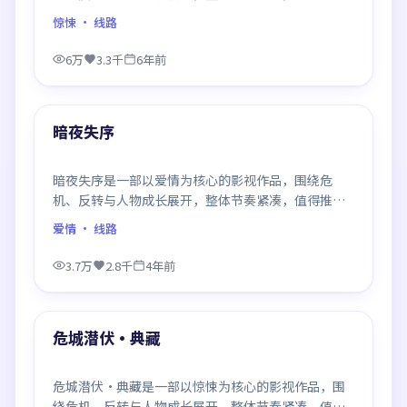
观看。
惊悚
· 线路
6万
3.3千
6年前
99:42
最新
暗夜失序
暗夜失序是一部以爱情为核心的影视作品，围绕危
机、反转与人物成长展开，整体节奏紧凑，值得推荐
观看。
爱情
· 线路
3.7万
2.8千
4年前
99:08
最新
危城潜伏·典藏
危城潜伏·典藏是一部以惊悚为核心的影视作品，围
绕危机、反转与人物成长展开，整体节奏紧凑，值得