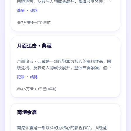
围绕危机、反转与人物成长展开，整体节奏紧凑，值
得推荐观看。
战争
· 线路
7万
4千
1年前
99:01
最新
月面追击·典藏
月面追击·典藏是一部以犯罪为核心的影视作品，围
绕危机、反转与人物成长展开，整体节奏紧凑，值得
推荐观看。
犯罪
· 线路
4.5万
3.3千
3年前
99:29
最新
南港余震
南港余震是一部以科幻为核心的影视作品，围绕危