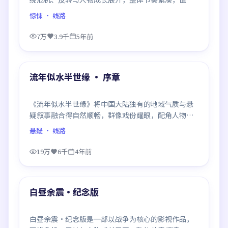
推荐观看。
惊悚
· 线路
7万
3.9千
5年前
99:21
最新
流年似水半世缘 · 序章
《流年似水半世缘》将中国大陆独有的地域气质与悬
疑叙事融合得自然顺畅，群像戏份耀眼，配角人物同
样鲜活，整部作品质感扎实。
悬疑
· 线路
19万
6千
4年前
99:25
最新
白昼余震·纪念版
白昼余震·纪念版是一部以战争为核心的影视作品，