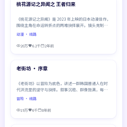
精选
桃花源记之异闻之 王者归来
《桃花源记之异闻》是 2023 年上映的日本动漫佳作，
围绕主角在命运转折点的两难抉择展开。镜头克制、
情感浓烈，伏笔层层铺陈，结尾出人意料，是同类题
动漫
· 线路
材中口碑回潮的一部。
20万
6.2千
2年前
99:32
精选
老街坊 · 序章
《老街坊》以冒险为底色，讲述一群韩国普通人在时
代洪流里的坚守与抉择。叙事沉稳、群像饱满，每一
场对手戏都打磨得克制而精确，回味悠长。
冒险
· 线路
19万
6千
8年前
99:58