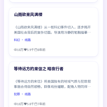
99:07
热门
山雨欲来风满楼
《山雨欲来风满楼》从一桩科幻事件切入，逐步揭开
美国社会背后的复杂切面。导演用冷静的笔触描摹人
物挣扎，沉浸感极强，看完后劲十足。
科幻
· 线路
18万
5.9千
8年前
99:30
热门
等待远方的来信之 暗夜行者
《等待远方的来信》将英国独有的地域气质与犯罪叙
事融合得自然顺畅，群像戏份耀眼，配角人物同样鲜
活，整部作品质感扎实。
犯罪
· 线路
18万
5.8千
7年前