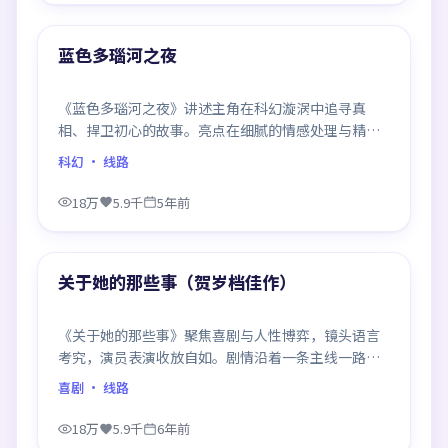
热门
蓝色多瑙河之夜
《蓝色多瑙河之夜》讲述主角在科幻漩涡中追寻真
相、捍卫初心的故事。亮点在细腻的情感处理与精良
制作，感情戏与动作戏比例平衡，节奏舒服。
科幻
· 线路
18万
5.9千
5年前
99:33
热门
关于她的那些事（贺岁档佳作）
《关于她的那些事》聚焦喜剧与人性博弈，镜头语言
考究，演员表演收放自如。剧情沿着一条主线一路反
转，每次揭晓都重塑前情认知，悬念感拉满。
喜剧
· 线路
18万
5.9千
6年前