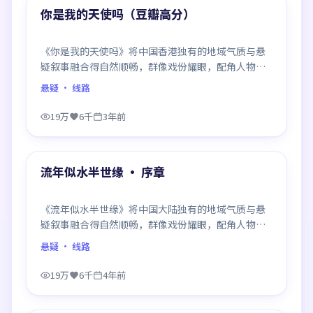
精选
你是我的天使吗（豆瓣高分）
《你是我的天使吗》将中国香港独有的地域气质与悬
疑叙事融合得自然顺畅，群像戏份耀眼，配角人物同
样鲜活，整部作品质感扎实。
悬疑
· 线路
19万
6千
3年前
99:21
精选
流年似水半世缘 · 序章
《流年似水半世缘》将中国大陆独有的地域气质与悬
疑叙事融合得自然顺畅，群像戏份耀眼，配角人物同
样鲜活，整部作品质感扎实。
悬疑
· 线路
19万
6千
4年前
99:44