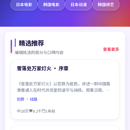
日本电影
韩国电影
日本动漫
韩国综艺
精选推荐
查看更多
编辑挑选的高分与口碑内容
99:20
精选
雪落处万家灯火 · 序章
《雪落处万家灯火》以犯罪为底色，讲述一群中国香
港普通人在时代洪流里的坚守与抉择。叙事沉稳、群
像饱满，每一场对手戏都打磨得克制而精确，回味悠
犯罪
· 线路
长。
20万
6.2千
1年前
99:47