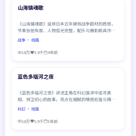
精选
山海镇魂歌
《山海镇魂歌》延续日本近年硬核战争题材的质感，
节奏张弛有度、人物弧光完整，配乐与摄影颇具作者
风格，是一部值得逐帧细看的诚意之作。
战争
· 线路
18万
5.9千
4年前
99:41
精选
蓝色多瑙河之夜
《蓝色多瑙河之夜》讲述主角在科幻漩涡中追寻真
相、捍卫初心的故事。亮点在细腻的情感处理与精良
制作，感情戏与动作戏比例平衡，节奏舒服。
科幻
· 线路
18万
5.9千
5年前
99:33