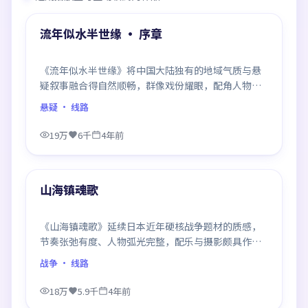
热门
流年似水半世缘 · 序章
《流年似水半世缘》将中国大陆独有的地域气质与悬
疑叙事融合得自然顺畅，群像戏份耀眼，配角人物同
样鲜活，整部作品质感扎实。
悬疑
· 线路
19万
6千
4年前
99:44
热门
山海镇魂歌
《山海镇魂歌》延续日本近年硬核战争题材的质感，
节奏张弛有度、人物弧光完整，配乐与摄影颇具作者
风格，是一部值得逐帧细看的诚意之作。
战争
· 线路
18万
5.9千
4年前
99:41